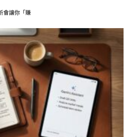
析會讓你「賺