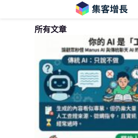
跳
至
主
所有文章
要
內
容